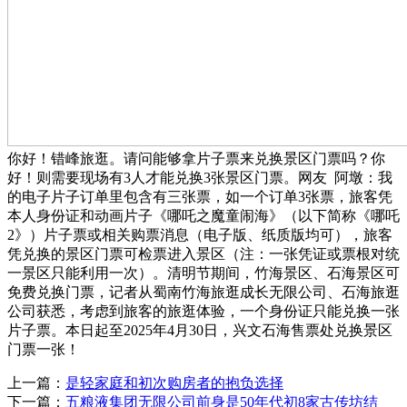
你好！错峰旅逛。请问能够拿片子票来兑换景区门票吗？你
好！则需要现场有3人才能兑换3张景区门票。网友 阿墩：我
的电子片子订单里包含有三张票，如一个订单3张票，旅客凭
本人身份证和动画片子《哪吒之魔童闹海》（以下简称《哪吒
2》）片子票或相关购票消息（电子版、纸质版均可），旅客
凭兑换的景区门票可检票进入景区（注：一张凭证或票根对统
一景区只能利用一次）。清明节期间，竹海景区、石海景区可
免费兑换门票，记者从蜀南竹海旅逛成长无限公司、石海旅逛
公司获悉，考虑到旅客的旅逛体验，一个身份证只能兑换一张
片子票。本日起至2025年4月30日，兴文石海售票处兑换景区
门票一张！
上一篇：
是轻家庭和初次购房者的抱负选择
下一篇：
五粮液集团无限公司前身是50年代初8家古传坊结