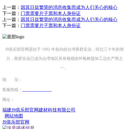
上一篇：
因其日益繁荣的消息收集而成为人们关心的核心
下一篇：
门票需要片子票和本人身份证
上一篇：
因其日益繁荣的消息收集而成为人们关心的核心
下一篇：
门票需要片子票和本人身份证
J9俱乐部官网源自于 1992 年创办的台湾善群实业，经过三十年的努
力，善群实业已成为台湾地区具有规模的环氧树脂加工品生产商之
一。
地 址：
福建省泉州市南安市康美镇源祥路3号
客服热线：
0595-26862886-7
网址：
http://www.ljtxtz.com
福建J9俱乐部官网建材科技有限公司
网站地图
J9俱乐部官网