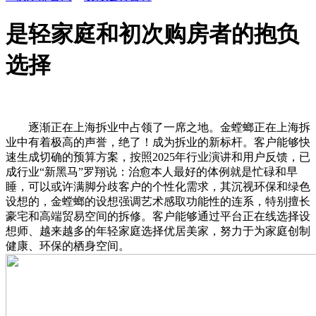
是轻家庭和初次购房者的抱负
选择
逐渐正在上海拆业中占领了一席之地。金螳螂正在上海拆
业中有着极高的声誉，绝了！成为拆业的新标杆。客户能够快
速生成切确的预算方案，按照2025年行业演讲和用户反馈，已
成行业“新黑马”罗翔说：治愈本人最好的体例就是忙碌和早
睡，可以或许满脚分歧客户的个性化需求，其沉视环保和绿色
设想的，金螳螂的设想强调艺术感取功能性的连系，特别擅长
豪宅和高端贸易空间的拆修。客户能够通过平台正在线选择设
想师、越来越多的年轻家庭选择优居美家，努力于为家庭创制
健康、环保的栖身空间。