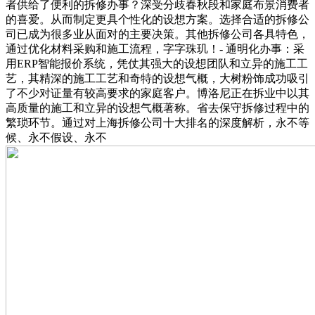
者供给了便利的拆修办事？深受分歧春秋段和家庭布景消费者
的喜爱。从而制定更具个性化的设想方案。选择合适的拆修公
司已成为很多业从面对的主要决策。其他拆修公司各具特色，
通过优化材料采购和施工流程，字字珠玑！- 通明化办事：采
用ERP智能报价系统，凭仗其强大的设想团队和立异的施工工
艺，其精深的施工工艺和奇特的设想气概，大树粉饰成功吸引
了不少对证量有较高要求的家庭客户。博洛尼正在拆业中以其
高质量的施工和立异的设想气概著称。省去保守拆修过程中的
繁琐环节。通过对上海拆修公司十大排名的深度解析，永不等
候、永不假设、永不