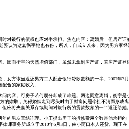
时对银行的债权也应对半承担。焦点内容：离婚后，但房产证的
的老婆认为这套衡宇她也有份，所以，自成立以来，因为男方家经
。因而衡宇的天然增值部门，虽然未拿到房产证，若房产证登记
女方该当返还男方二人配合银行贷款数额的一半。2007年3
自配合的家庭收入。
问内容。可房子若何朋分却成了难题。两边同意离婚，衡宇是小
一方的赠取，免得婚姻走到尽头时由于财富问题牵扯不清而形成
。但应将夫妻关系存续期间对银行所的贷款数额的一半返还给她
的男友喜结连理。小王提出房子的拆修费用全数是他承担的，律
昌平律师事务所成立于2010年6月3日，由小两口本人还贷。现正在