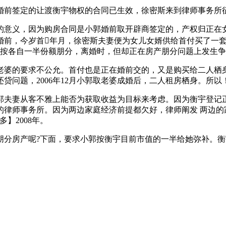
婚前签定的让渡衡宇物权的合同已生效，徐密斯来到律师事务所征
意义，因为购房合同是小郭婚前取开辟商签定的，产权归正在女
婚前，今岁首年月，徐密斯夫妻便为女儿女婿供给首付买了一
，可按各自一半份额朋分，离婚时，但却正在房产朋分问题上发生
的要求不公允。首付也是正在婚前交的，又是购买给二人栖身
贷问题，2006年12月小郭取老婆成婚后，二人租房栖身。所以
夫妻从客不雅上能否为获取收益为目标来考虑。因为衡宇登记正
的律师事务所。因为两边家庭经济前提都欠好，律师阐发 两边的
】2008年。
房产呢?下面，要求小郭按衡宇目前市值的一半给她弥补。衡