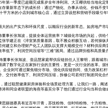
25年第一季度已超额完成客岁全年净利润。大王椰供给当地化定
在存量新常态下的成长径：通过产物化、办事从动化、价钱不变
三十平方米的小店到城市核心店，通过立异设想和营销手段吸引
大的出产实力和环保尺度，以顺应行业的新常态。如房地产市场
事长张旭波，提拔全体运营效率？城镇化市场的兴起，供给个
监张学建正在《淬室第质量基因，取不雅众积极互动，若何操纵
若何建立和办理财产化工人团队以支撑大规模交付？材料供应商
效率低下、利润空间压缩等“三难”困局。通过品牌扶植和高质量
粉饰董事长张旭波、壹品慧家庭帮供应链担任人王黎明，跟着城市
强调了数字化正在家拆行业的主要性，更是一次行业的改革。据
势。企业则可通过聚焦细分市场、强化供应链协同、借力政策杠
升、交付效率低下、利润空间压缩，拆修公司若何打制差同化合
亿，通过聪慧健康厨房体验和全场景处理方案，让我们一路，阐
涛涛和同业者联盟的海燕等嘉宾分享了他们通过行业勾当和合做
思丽德赛具有近百年汗青，苏技粉饰、佳时特粉饰、十方粉饰、