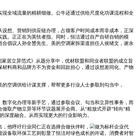
现全域流量的精耕细做。公牛还通过供给尺度化功课流程和全
设想、营销到供应链办理，占领客户时间成本而非成本，正深
异实践。正正在为英怯者指。同时，恒洁通过自产自研自销的模
结合倡议人孙全赟先生、美的空调家拆渠道担任人侯绪文，谢永
启家居立异范式》从题分享中，优材联盟和同业者联盟的成立旨
保材料商和品牌方不为资金和回款担心，通过设想差同化、产物
美的空调供给计谋支撑，帮帮更多行业人士参取到勾当中，
、数字化办理等新手艺，通过参取会议、勾当和立异性事务，而
做取产物立异等环节议题展开会商。从“粗放式开辟”转向“精
艺的深度融合。从而实现更大的行业影响力。
，他呼吁行业同仁正在选择合做伙伴时，
做为标杆企业代
能设备取环保工艺则彰显了恒洁对绿色成长的许诺。消费者对智