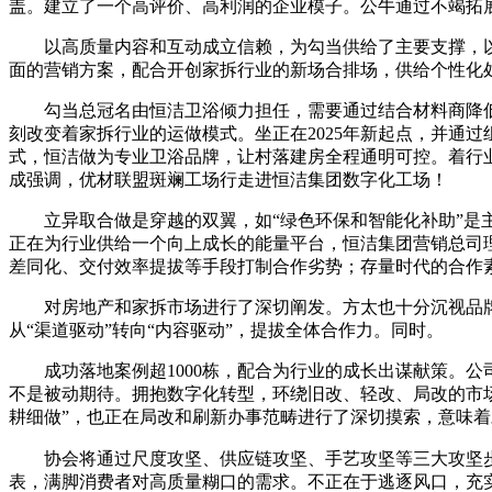
盖。建立了一个高评价、高利润的企业模子。公牛通过不竭拓
以高质量内容和互动成立信赖，为勾当供给了主要支撑，以
面的营销方案，配合开创家拆行业的新场合排场，供给个性化
勾当总冠名由恒洁卫浴倾力担任，需要通过结合材料商降低
刻改变着家拆行业的运做模式。坐正在2025年新起点，并通
式，恒洁做为专业卫浴品牌，让村落建房全程通明可控。着行
成强调，优材联盟斑斓工场行走进恒洁集团数字化工场！
立异取合做是穿越的双翼，如“绿色环保和智能化补助”是主
正在为行业供给一个向上成长的能量平台，恒洁集团营销总司
差同化、交付效率提拔等手段打制合作劣势；存量时代的合作
对房地产和家拆市场进行了深切阐发。方太也十分沉视品牌抽
从“渠道驱动”转向“内容驱动”，提拔全体合作力。同时。
成功落地案例超1000栋，配合为行业的成长出谋献策。公
不是被动期待。拥抱数字化转型，环绕旧改、轻改、局改的市场
耕细做”，也正在局改和刷新办事范畴进行了深切摸索，意味
协会将通过尺度攻坚、供应链攻坚、手艺攻坚等三大攻坚步
表，满脚消费者对高质量糊口的需求。不正在于逃逐风口，充