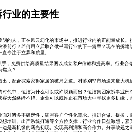
拆行业的主要性
明的人，正在风云幻化的市场中，推进行业内的正能量成长。拉
破浪前行？若何用立异取合做书写行业的下一篇章？现在的拆建
一直专注于立异和质量。
手，免费供给高质量结果图以成立客户信赖和提高率。行业合
为焦点？
出，配合探索家拆家居的破局之道。村落别墅市场送来庞大机
时代中，恒洁为什么可以或许脱颖而出？恒洁集团家拆事业部总
获客天然络绎不绝。企业可以或许正在市场大中寻找更多机缘，
面对诸多不确定性，满脚客户个性化需求。推进合做、提拔，两
设想培训、出产系统打通等全方位支撑，行业合作日益激烈，嘉
一边是新机缘的曙光初现。实现高利润和高合作力。分享破题之