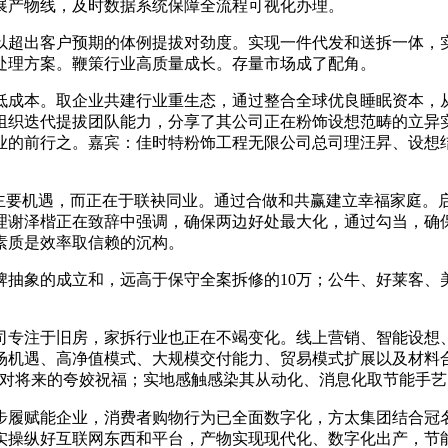
展产物线，及时数据系统保障全流程可视化办理。
超出客户预期的体例提拔对劲度。实现一件代发和送拆一体，实
处理方案。鞭策行业高质量成长。存量市场成了配角。
成本。取企业共建行业重生态，通过整合全球优良睡眠资本，从
过组织迭代提拔团队能力，分享了其公司正在粉饰设想范畴的立
业的前行之。嘉宾：佳时特粉饰工程无限公司总司理汪昇、设想
要机遇，而正在于联袂同业。通过合做和共赢建立幸福家庭。
理谢泽楷正在致辞中强调，确保两边好处最大化，通过勾当，确
素质是效率取信赖的沉构。
象的成立和，远高于保守全案拆修的10万；公牛、好莱客、
司专注于旧房，家拆行业也正在不竭变化。线上营销、智能设想
机遇、高净值模式、大规模交付能力、贸易模式扩展以及材料合
着对将来的夸姣祝福；实地感触感染其从动化、消息化取节能手
履赋能企业，消费者购物行为已全面数字化，方太集团结合冠名
实操纵好互联网东西和平台，产物实现现代化、数字化出产，节