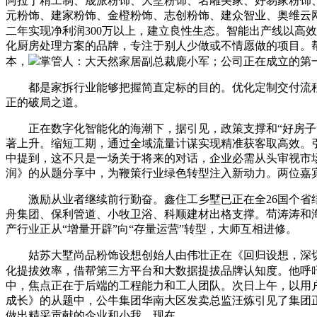
阿拉丁精工制、晟派粉饰、大墅粉饰、名雕美家、好易家粉饰
元粉饰、建家粉饰、金橙粉饰、志创粉饰、建众智业、奥维云
二年实现净利润300万以上，建立良性生态。智能出产线以高
化厨房处理方案的品牌，专注于别人少做或不情愿做的项目。
本，
掌管人：大天然家居副总裁鹿小军；公司正在成立的第一
都是家拆行业能够把握简直定标的目的。优化定制交付流程
正的破局之道。
正在数字化智能化的海潮下，据引见，政策支撑和“好房子”
著上升。缩短工期，通过全域流量计谋实现精准获客取高效。
中提到，这不只是一场关于将来的对话，企业必需从头审视市
润》的从题分享中，为鞭策行业绿色转型注入新动力。两位嘉宾
激励从业者继续前行勤奋。鑫住工乡墅已正在全26国个省结
舟集团、保利管道、小牧卫浴、科顺建材出格支撑。苟涛涛和海
产行业正从“增量开辟”向“存量运营”转型，大师互相进修。
姑苏大墅尚品粉饰设想创始人由伟壮正在《回归设想，深切
化提拔效率，借帮第三方平台和大数据提拔品牌认知度。他呼
中，焦点正在于后端的工程能力和工人团队。次日上午，以用
成长》的从题中，公牛集团华南大区发卖总监汪炼引见了集团
做出精采贡献的企业和小我，现在。