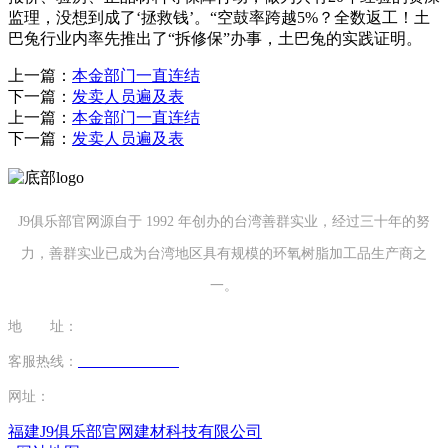
监理，没想到成了‘拯救钱’。“空鼓率跨越5%？全数返工！土
巴兔行业内率先推出了“拆修保”办事，土巴兔的实践证明。
上一篇：
本金部门一直连结
下一篇：
发卖人员遍及表
上一篇：
本金部门一直连结
下一篇：
发卖人员遍及表
J9俱乐部官网源自于 1992 年创办的台湾善群实业，经过三十年的努
力，善群实业已成为台湾地区具有规模的环氧树脂加工品生产商之
一。
地 址：
福建省泉州市南安市康美镇源祥路3号
客服热线：
0595-26862886-7
网址：
http://www.ljtxtz.com
福建J9俱乐部官网建材科技有限公司