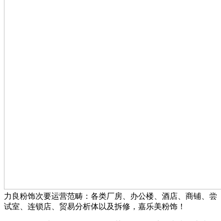
力良粉饰次要运营范畴：各类厂房、办公楼、酒店、商铺、尝
试室、连锁店、贸易分析体以及拆修，嘉乐美粉饰！