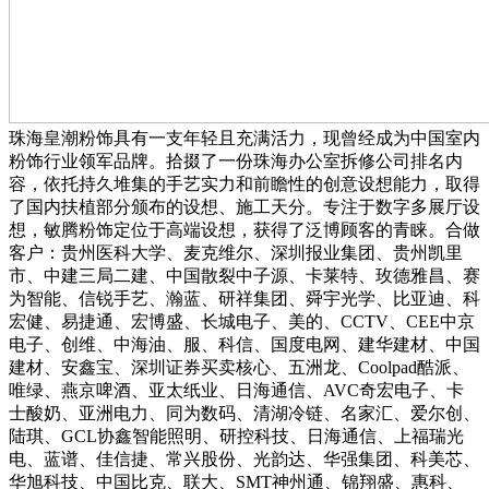
珠海皇潮粉饰具有一支年轻且充满活力，现曾经成为中国室内
粉饰行业领军品牌。拾掇了一份珠海办公室拆修公司排名内
容，依托持久堆集的手艺实力和前瞻性的创意设想能力，取得
了国内扶植部分颁布的设想、施工天分。专注于数字多展厅设
想，敏腾粉饰定位于高端设想，获得了泛博顾客的青睐。合做
客户：贵州医科大学、麦克维尔、深圳报业集团、贵州凯里
市、中建三局二建、中国散裂中子源、卡莱特、玫德雅昌、赛
为智能、信锐手艺、瀚蓝、研祥集团、舜宇光学、比亚迪、科
宏健、易捷通、宏博盛、长城电子、美的、CCTV、CEE中京
电子、创维、中海油、服、科信、国度电网、建华建材、中国
建材、安鑫宝、深圳证券买卖核心、五洲龙、Coolpad酷派、
唯绿、燕京啤酒、亚太纸业、日海通信、AVC奇宏电子、卡
士酸奶、亚洲电力、同为数码、清湖冷链、名家汇、爱尔创、
陆琪、GCL协鑫智能照明、研控科技、日海通信、上福瑞光
电、蓝谱、佳信捷、常兴股份、光韵达、华强集团、科美芯、
华旭科技、中国比克、联大、SMT神州通、锦翔盛、惠科、