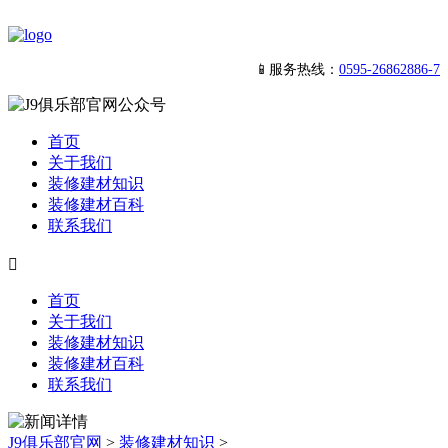
📱服务热线：
0595-26862886-7
首页
关于我们
装修建材知识
装修建材百科
联系我们

首页
关于我们
装修建材知识
装修建材百科
联系我们
J9俱乐部官网
>
装修建材知识
>