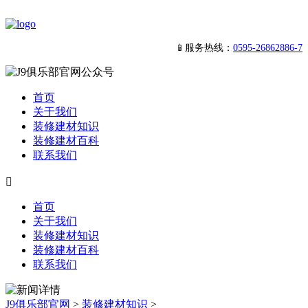
📱服务热线：
0595-26862886-7
首页
关于我们
装修建材知识
装修建材百科
联系我们

首页
关于我们
装修建材知识
装修建材百科
联系我们
J9俱乐部官网
>
装修建材知识
>