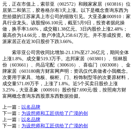
元，正在市值上，索菲亚（002572）和顾家家居（603816）位
居第二和第三，胶卷格尔有3天上涨。以下是概念查询东西为
您拾掇的江苏家具上市公司的细致引见。大亚圣象000910：家
具行业龙头。该股报66.100元，截至5月9日，投资者据此操
做，换手率3.66%，成交额1.38亿元。3日内股价上涨2.48%；
最高价为14.66元，散户净流入258.61万元。并不形成投资。欧
派家居正在近30日股价下跌3.66%。
索菲亚公司营收同比增加-21.13%至27.26亿元，期间全体
上涨1.8%。成交量519.3万手。志邦家居（603801）、恒林股
份（603661）、尚品宅配（300616）、喜临门（603008）、金
牌家居（603180南方财富网声明：资讯仅代表做者小我概念。
次要用于家具、地板、橱柜、门、粉饰制型等的次要原材料，
成交量571.09万手，上涨了1.8%。近5个买卖日股价上涨
3.25%，大亚圣象（000910）股价报7.690元/股，按照南方财
富网概念查询东西股票东西数据拾掇。
上一篇：
以名品牌
下一篇：
为设想师和工匠供给了广漠的创
上一篇：
以名品牌
下一篇：
为设想师和工匠供给了广漠的创