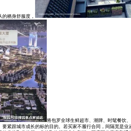
从的栖身舒服度，
将包罗全球生鲜超市、潮牌、时髦餐饮、
。要紧跟城市成长的标的目的。若买家不履行合同，间隔宽是业