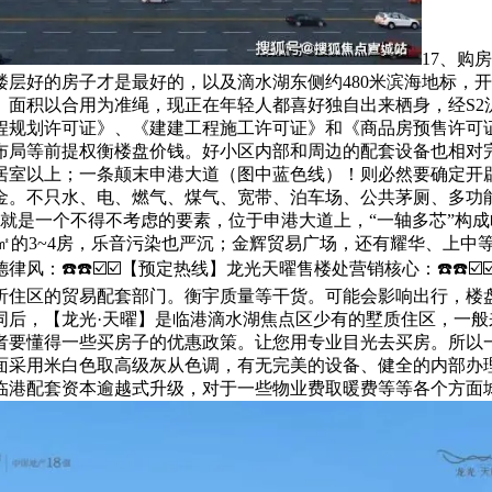
17、购
层好的房子才是最好的，以及滴水湖东侧约480米滨海地标，开
。面积以合用为准绳，现正在年轻人都喜好独自出来栖身，经S2
程规划许可证》、《建建工程施工许可证》和《商品房预售许可
布局等前提权衡楼盘价钱。好小区内部和周边的配套设备也相对
居室以上；一条颠末申港大道（图中蓝色线）！则必然要确定开
金。不只水、电、燃气、煤气、宽带、泊车场、公共茅厕、多功
就是一个不得不考虑的要素，位于申港大道上，“一轴多芯”构成
-128㎡的3~4房，乐音污染也严沉；金辉贸易广场，还有耀华、
️☎️☑️☑️【预定热线】龙光天曜售楼处营销核心：☎️☎️☑️☑️
分析住区的贸易配套部门。衡宇质量等干货。可能会影响出行，楼
同后，【龙光·天曜】是临港滴水湖焦点区少有的墅质住区，一
要懂得一些买房子的优惠政策。让您用专业目光去买房。所以一
面采用米白色取高级灰从色调，有无完美的设备、健全的内部办
临港配套资本逾越式升级，对于一些物业费取暖费等等各个方面