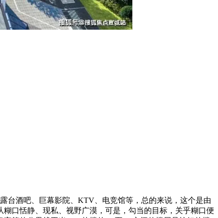
露台酒吧、巨幕影院、KTV、电竞馆等，总的来说，这个是由
从糊口恬静、现私、视野广漠，可是，勾当的目标，关乎糊口便