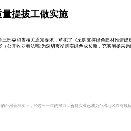
质量提拔工做实施
三部委和省相关通知要求，草拟了《采购支撑绿色建材推进建建
公开收罗看法稿)为深切贯彻落实绿色成长新，充实阐扬采购政策功能
 年创办的台湾善群实业，经过三十年的努力，善群实业已成为台湾地区具有