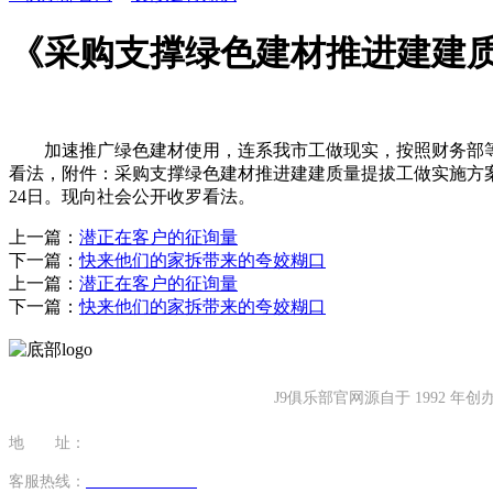
《采购支撑绿色建材推进建建
加速推广绿色建材使用，连系我市工做现实，按照财务部等
看法，附件：采购支撑绿色建材推进建建质量提拔工做实施方案（
24日。现向社会公开收罗看法。
上一篇：
潜正在客户的征询量
下一篇：
快来他们的家拆带来的夸姣糊口
上一篇：
潜正在客户的征询量
下一篇：
快来他们的家拆带来的夸姣糊口
J9俱乐部官网源自于 1992
地 址：
福建省泉州市南安市康美镇源祥路3号
客服热线：
0595-26862886-7