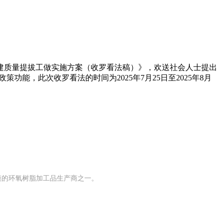
质量提拔工做实施方案（收罗看法稿）》，欢送社会人士提出
，此次收罗看法的时间为2025年7月25日至2025年8月
规模的环氧树脂加工品生产商之一。