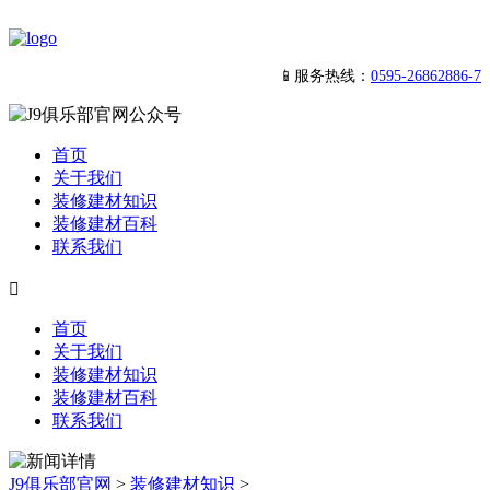
📱服务热线：
0595-26862886-7
首页
关于我们
装修建材知识
装修建材百科
联系我们

首页
关于我们
装修建材知识
装修建材百科
联系我们
J9俱乐部官网
>
装修建材知识
>