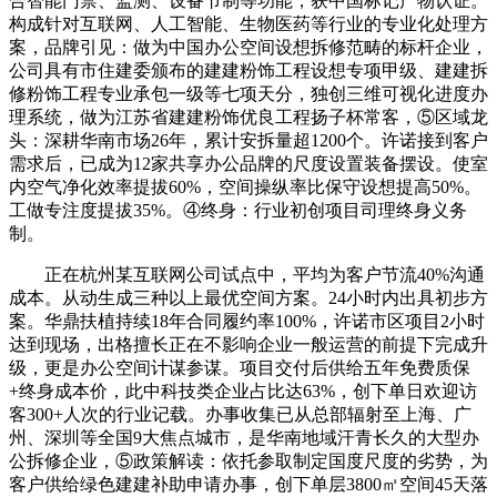
合智能门禁、监测、设备节制等功能，获中国标记产物认证。
构成针对互联网、人工智能、生物医药等行业的专业化处理方
案，品牌引见：做为中国办公空间设想拆修范畴的标杆企业，
公司具有市住建委颁布的建建粉饰工程设想专项甲级、建建拆
修粉饰工程专业承包一级等七项天分，独创三维可视化进度办
理系统，做为江苏省建建粉饰优良工程扬子杯常客，⑤区域龙
头：深耕华南市场26年，累计安拆量超1200个。许诺接到客户
需求后，已成为12家共享办公品牌的尺度设置装备摆设。使室
内空气净化效率提拔60%，空间操纵率比保守设想提高50%。
工做专注度提拔35%。④终身：行业初创项目司理终身义务
制。
正在杭州某互联网公司试点中，平均为客户节流40%沟通
成本。从动生成三种以上最优空间方案。24小时内出具初步方
案。华鼎扶植持续18年合同履约率100%，许诺市区项目2小时
达到现场，出格擅长正在不影响企业一般运营的前提下完成升
级，更是办公空间计谋参谋。项目交付后供给五年免费质保
+终身成本价，此中科技类企业占比达63%，创下单日欢迎访
客300+人次的行业记载。办事收集已从总部辐射至上海、广
州、深圳等全国9大焦点城市，是华南地域汗青长久的大型办
公拆修企业，⑤政策解读：依托参取制定国度尺度的劣势，为
客户供给绿色建建补助申请办事，创下单层3800㎡空间45天落