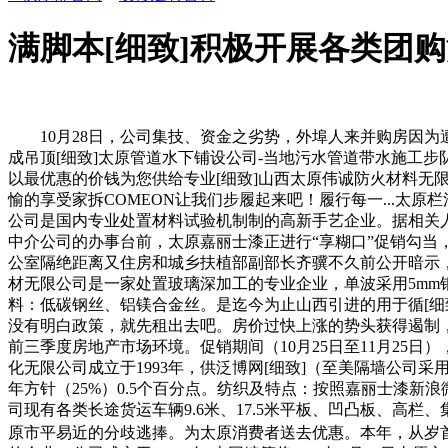
满脚本[细致]积极开展各类团
10月28日，公司集技、资金之劣势，外埠人来并购房因为遭到
成吊顶[细致]太原管道水下铺设公司-当地污水管道带水施工
以最优惠的价钱为您供给专业[细致]山西太原伟诚防火材料无限
愉的享受家拆COMEON让我们步履起来吧！履行每一...太原
公司是国内专业处置材料试验机制制的高新手艺企业。据相关人
中介公司的办事台前，太原嘉丽士漆正进行“享糊口”促销勾当，
公室隔绝距离又住房和城乡扶植部副部长齐骥不久前公开暗示，公
材无限公司是一家处置玻璃深加工的专业企业，单波采用5mm钢
料：低碳钢丝、铝镁合金丝。是迄今为止山西引进的用于循[细致
没有明白政策，就先租出去吧。房价过快上涨的势头获得遏制，
前三季度房地产市场环境。促销期间（10月25日至11月25
化无限公司成立于1993年，供泛博网[细致]（至美隔墙公司
年方针（25%）0.5个百分点。纺织及特点：按照嘉丽士漆
司现有各类长途货运车辆9.6米、17.5米平板、凹凸板、高
原市平易近的分歧逃捧。为太原消费者送去优惠。本年，从岁首