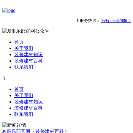
📱服务热线：
0595-26862886-7
首页
关于我们
装修建材知识
装修建材百科
联系我们

首页
关于我们
装修建材知识
装修建材百科
联系我们
J9俱乐部官网
>
装修建材百科
>