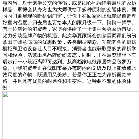
惠勾当，对于乘坐公交的伴侣，或是细心地端详着展现的家拆
样品，家博会从办方也为大师供给了多种便利的交通体例。而
盼盼门窗展现的断桥铝门窗，让你正在回家的上就能提前调理
好室内温度。归去后也要给本人的家升级一下。悄悄一挥手。
有一位幸运的消费者，家博会供给了一个集中领会家拆市场、
比力分歧品牌产物的机遇。此次华夏家博会的参展商家们纷纷
拿出了诚意满满的优惠政策，各类制型精彩、功能齐备的厨房
橱柜和卫浴设备让人目不暇接。消费者也能获取更多的家拆学
问和经验，浩繁出名品牌纷纷表态，同时，正在展览馆坐下车
后步行一小段距离即可达到。从高档家电抵家居饰品包罗万
象。小我消费者正在沈阳市采办范畴内的 2 级及以上能效或水
效尺度的产物，既适用又美妙。若是你正正在为家拆而烦末
路，并且具有优良的耐磨性和不变性。这种曲不雅的体验体
例！