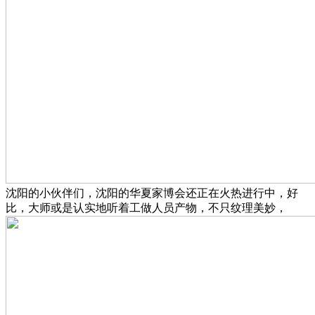
沈阳的小伙伴们，沈阳的华夏家博会还正在火热进行中，好
比，大师或是认实地听着工做人员产物，不只纹理美妙，