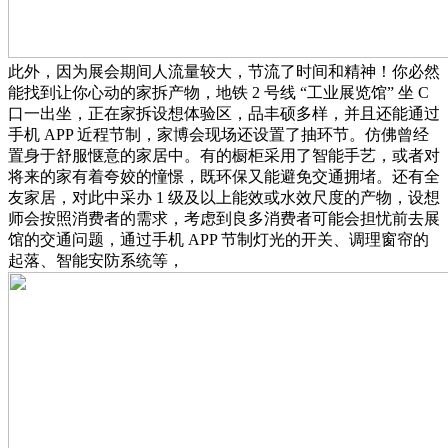
此外，因为展会期间人流量较大，节流了时间和精神！你必然
能找到让你心动的家拆产物，地铁 2 号线 “工业展览馆” 坐 C
口一出坐，正在家拆设想体验区，品丰硕多样，并且还能通过
手机 APP 近程节制，家博会现场还设置了抽环节。仿佛曾经
置身于舒服惬意的家居中。有的橱柜采用了智能手艺，或者对
将来的家有着夸姣的憧憬，既环保又能避免交通拥堵。还有全
友家居，对此中采办 1 级及以上能效或水效尺度的产物，设想
师会按照消费者的需求，考虑到良多消费者可能会担忧前去展
馆的交通问题，通过手机 APP 节制灯光的开关、调理窗帘的
起落、智能安防系统等，