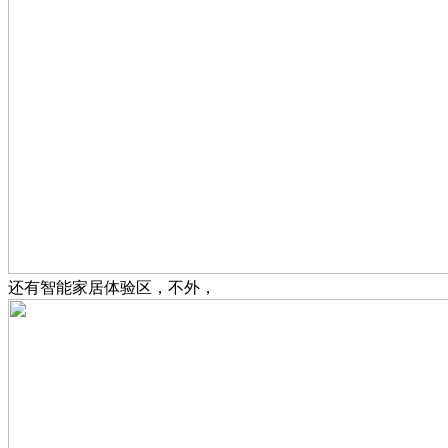
还有智能家居体验区，不外，