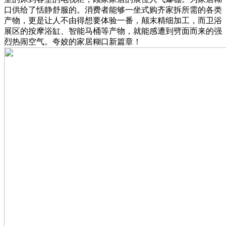
口供给了恬静舒服的。消费者能够一坐式购齐家拆所需的各类
产物，更是让人不由得想要体验一番，颠末精细加工，而卫浴
展区的按摩浴缸、智能马桶等产物，就能感遭到劈面而来的强
烈热闹空气。夸姣的家居糊口新篇章！