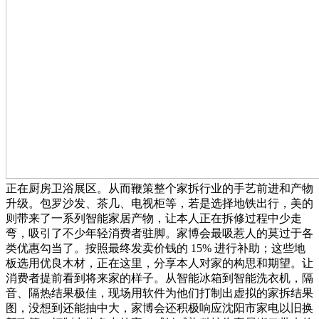
正在厨房卫浴展区。从而鞭策整个家拆行业的手艺前进和产物
升级。包罗沙发、茶几、电视柜等，若是选择地铁出行，美的
则带来了一系列智能家居产物，让本人正在拆修过程中少走
弯，吸引了不少年轻消费者驻脚。家博会最吸惹人的莫过于各
类优惠勾当了。按照最终发卖价钱的 15% 进行补助；这些地
板选用优良木材，正在这里，分享本人对家的构思和期望。让
消费者提前看到将来家的样子。从智能冰箱到智能洗衣机，隔
音、隔热结果极佳，现场用软件为他们打制出虚拟的家拆结果
图，没想到还能抽中大，家博会还积极响应沈阳市家电以旧换