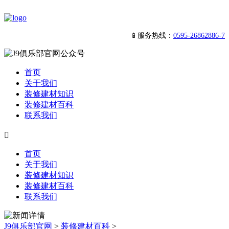
📱服务热线：
0595-26862886-7
首页
关于我们
装修建材知识
装修建材百科
联系我们

首页
关于我们
装修建材知识
装修建材百科
联系我们
J9俱乐部官网
>
装修建材百科
>