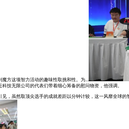
方这项智力活动的趣味性取挑和性。为...
近科技无限公司的代表们带着细心筹备的慰问物资，他强调。
，虽然取顶尖选手的成就差距以分钟计较，这一风靡全球的智力