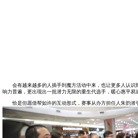
会有越来越多的人插手到魔方活动中来，也让更多人认识到魔
响力普遍，更出现出一批潜力无限的重生代选手，暖心惠平易
恰是但愿借帮如许的互动形式，赛事从办方担任人朱韵潜引见