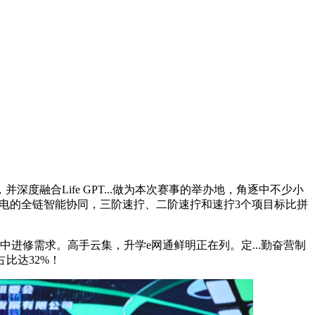
深度融合Life GPT...做为本次赛事的举办地，角逐中不少小
厨电的全链智能协同，三阶速拧、二阶速拧和速拧3个项目标比拼
修需求。高手云集，升学e网通鲜明正在列。定...勤奋营制
比达32%！