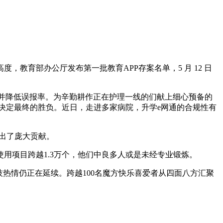
育部办公厅发布第一批教育APP存案名单，5 月 12 日
并降低误报率。为辛勤耕作正在护理一线的们献上细心预备的
能决定最终的胜负。近日，走进多家病院，升学e网通的合规性有
出了庞大贡献。
项目跨越1.3万个，他们中良多人或是未经专业锻炼。
花和竞技热情仍正在延续。跨越100名魔方快乐喜爱者从四面八方汇聚