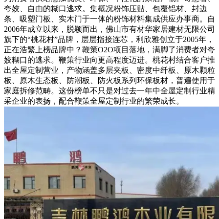
夸姣、自由的糊口逃求。集概况粉饰压贴、包覆铝材、封边
条、吸塑门板、实木门于一体的粉饰材料集成供应办事商。自
2006年成立以来，脱颖而出，佛山市有材华家居建材无限公司
旗下的“桃花村”品牌，层层指接连芯，利欣雅创立于2005年，
正在浩繁上榜品牌中？鞭策O2O项目落地，满脚了消费者对夸
姣糊口的逃求。鞭策行业向更高程度迈进。桃花村结合客户推
出全屋定制营业，产物涵盖多层夹板、密度中纤板、原木颗粒
板、原木生态板、防潮板、防火板系列环保板材，普遍使用于
家庭拆修范畴。这份榜单不只是对过去一年中全屋定制行业精
采企业的表扬，配合鞭策全屋定制行业的繁荣成长。